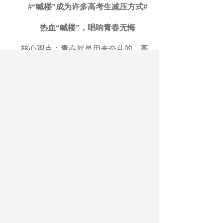
#“喊楼”成为许多高考生减压方式#
热血“喊楼”，唱响青春无悔
核心观点：青春就是用来奋斗的。高
考的价值，或者高考之于人生的意义，除
了在于寒窗苦读，以梦为马，不负韶华，
进入理想的大学，实现想要的生活，还在
于经过困苦的磨炼、逆境的考验，成就坚
韧、顽强、不屈的意志品质，以更好地应
对将来的各种考验。（本报评论员 张贵
勇）
#以教育信息化为名违规收费被通报#
以信息化为名乱收费，必须“零容忍”
核心观点：打着信息化名义乱收费之