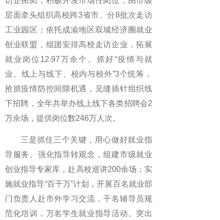
访企拓岗，积极开发市场性岗位，由市级
层面牵头组织高校跨3省市、分8批次走访
工业园区；依托成渝地区双城经济圈就业
创业联盟，组团安排高校走访企业，拓展
就业岗位12.97万余个。抓好“疫情与就
业、线上与线下、校内与校外”3个统筹，
抢抓疫情防控间隙机遇，见缝插针组织线
下招聘，全年共举办线上线下各类招聘会2
万余场，提供岗位数246万人次。
三是抓住三个关键，用心做好就业指
导服务。强化指导转观念，组建市级就业
创业指导专家库，赴高校巡讲200余场；实
施就业指导“百千万”计划，开展百名就业部
门负责人赴市外学习交流，千名辅导员规
范化培训，万名学生就业指导活动。突出