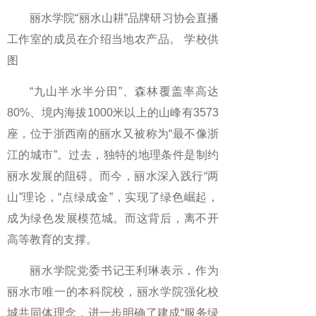
丽水学院“丽水山耕”品牌研习协会直播
工作室的成员在介绍当地农产品。 学校供
图
“九山半水半分田”、森林覆盖率高达
80%、境内海拔1000米以上的山峰有3573
座，位于浙西南的丽水又被称为“最不像浙
江的城市”。过去，独特的地理条件是制约
丽水发展的阻碍。而今，丽水深入践行“两
山”理论，“点绿成金”，实现了绿色崛起，
成为绿色发展模范城。而这背后，离不开
高等教育的支撑。
丽水学院党委书记王利琳表示，作为
丽水市唯一的本科院校，丽水学院强化校
城共同体理念，进一步明确了建成“服务绿