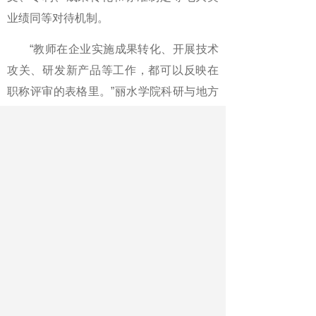
业绩同等对待机制。
“教师在企业实施成果转化、开展技术
攻关、研发新产品等工作，都可以反映在
职称评审的表格里。”丽水学院科研与地方
合作处副处长胡伟俭介绍。改革后，职称
评审业绩条件转变为成果“多选”，建立
了“菜单式”评价指标体系，高质量专利、成
果转化、技术推广等都纳入代表性成果。
接地气的科研为区域发展提供有力支
撑
“地方性应用型本科院校的科研工作要
接地气，要为区域经济社会发展特别是产
业发展提供有力支撑，我们的科研评价更