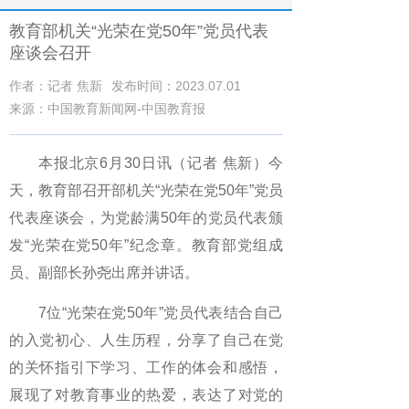
教育部机关“光荣在党50年”党员代表
座谈会召开
作者：记者 焦新
发布时间：2023.07.01
来源：中国教育新闻网-中国教育报
本报北京6月30日讯（记者 焦新）今
天，教育部召开部机关“光荣在党50年”党员
代表座谈会，为党龄满50年的党员代表颁
发“光荣在党50年”纪念章。教育部党组成
员、副部长孙尧出席并讲话。
7位“光荣在党50年”党员代表结合自己
的入党初心、人生历程，分享了自己在党
的关怀指引下学习、工作的体会和感悟，
展现了对教育事业的热爱，表达了对党的