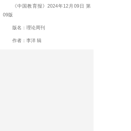
《中国教育报》2024年12月09日 第
09版
版名：理论周刊
作者：李洋 辑
最新文章
相关文章
当运动在校园成为日常
给学生更多机会“遇见更好的自己”
千年运河一堂课