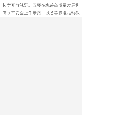
拓宽开放视野。五要在统筹高质量发展和
高水平安全上作示范，以首善标准推动教
育高质量发展和高水平安全良性互动，织
密扎牢校园安全“防护网”。
北京市委常委、教育工委书记于
英杰就《北京市贯彻〈教育强国建设规划
纲要（2024—2035年）〉的实施方案》作
说明。北京市委常委、秘书长赵磊，北京
市副市长马骏出席会议。
北京市科委中关村管委会、北京
大学、北京市西城区负责人作交流发言。
《中国教育报》2025年02月18日 第
01版