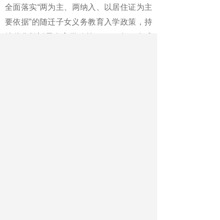
全面落实“两为主、两纳入、以居住证为主
要依据”的随迁子女义务教育入学政策，持
续优化随迁子女入学政策。2024年，在成
都接受义务教育的随迁子女近40万人。
《中国教育报》2025年04月05日 第
02版
版名：新闻·要闻
作者：记者 葛仁鑫
最新文章
相关文章