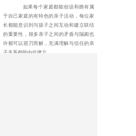
如果每个家庭都能创设和拥有属
于自己家庭的有特色的亲子活动，每位家
长都能意识到与孩子之间互动和建立联结
的重要性，很多亲子之间的矛盾与隔阂也
许都可以迎刃而解，充满理解与信任的亲
子关系都能由此建立。
（作者单位：上海市虹口区教育
学院）
《中国教育报》2025年04月20日 第
04版
版名：校家社周刊
作者：徐娟