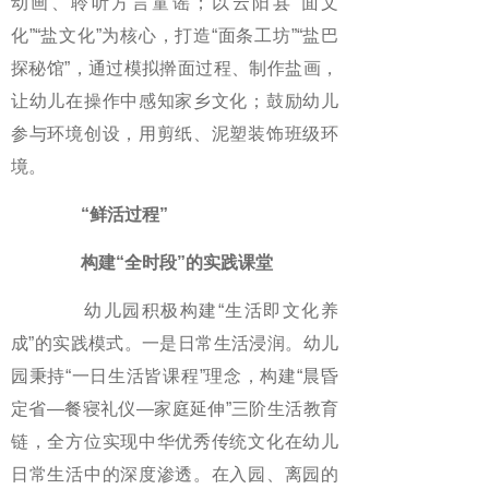
动画、聆听方言童谣；以云阳县“面文
化”“盐文化”为核心，打造“面条工坊”“盐巴
探秘馆”，通过模拟擀面过程、制作盐画，
让幼儿在操作中感知家乡文化；鼓励幼儿
参与环境创设，用剪纸、泥塑装饰班级环
境。
“鲜活过程”
构建“全时段”的实践课堂
幼儿园积极构建“生活即文化养
成”的实践模式。一是日常生活浸润。幼儿
园秉持“一日生活皆课程”理念，构建“晨昏
定省—餐寝礼仪—家庭延伸”三阶生活教育
链，全方位实现中华优秀传统文化在幼儿
日常生活中的深度渗透。在入园、离园的