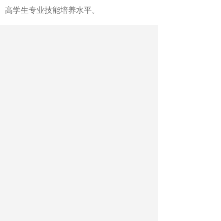
高学生专业技能培养水平。
对策10：推进教师跨学科交流与
培训。生产性服务业涉及行业众多，需要
教师具备更加多元的学科知识背景，对接
受传统高等教育的教师来说，需要学校提
供专门的跨学科交流与培训，以解决教师
对制造业和生产性服务业运作模式的基本
认知问题，同时发现行业企业亟须解决的
重大课题。
（作者系江苏财经职业技术学院
院长）
《中国教育报》2025年06月24日 第
06版