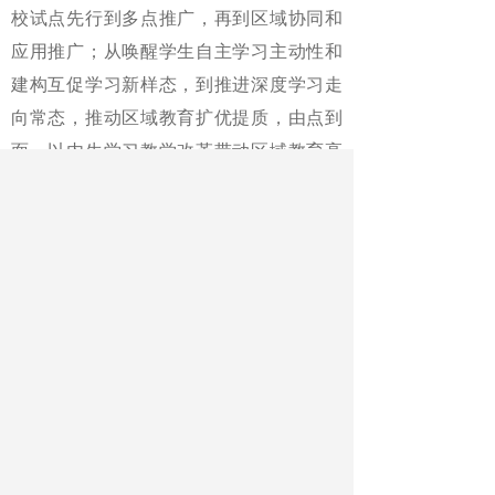
校试点先行到多点推广，再到区域协同和
应用推广；从唤醒学生自主学习主动性和
建构互促学习新样态，到推进深度学习走
向常态，推动区域教育扩优提质，由点到
面，以内生学习教学改革带动区域教育高
质量发展。
为推动内生学习教学改革落地，
胜利教育管理服务中心建立起区域联动、
校际协同、教师主导的机制，以解决区域
层面教学改革各自为战、两极分化的问
题。其中，特别注重发挥教研支撑作用，
组织开展“一课三研”、主题教研、名师优
课、同课异构、教研论坛等活动，充分发
挥教研员的组织引领作用，以学科为单