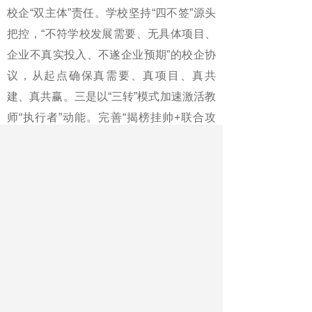
校企“双主体”责任。学校坚持“四不签”源头
把控，“不符学校发展需要、无具体项目、
企业不真实投入、不遂企业预期”的校企协
议，从起点确保真需要、真项目、真共
建、真共赢。三是以“三转”模式加速激活教
师“执行者”动能。完善“揭榜挂帅+联合攻
关”机制，将企业科技难题转为科技悬赏榜
单。完善“先用后转+技术入股”机制，将教
师研发成果转为新质发展要素。完善“科技
副总+产业教授+产业院长”机制，将智改数
转项目转为教育教学资源。
《中国教育报》2025年12月17日 第
10版
版名：职教周刊