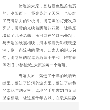
傍晚的太原，是被暮色温柔包裹
的。夕阳西下，霞光染红了天际，也染红
了充满活力的钟楼街。街巷里的灯笼次第
亮起，暖黄的光映着飘落的花瓣，让整座
城多了几分温馨。汾河两岸的灯光亮起，
与天边的晚霞相映，河水载着光影缓缓流
淌，像一条流动的星河。归家人的脚步匆
匆，街巷里的喧嚣渐渐归于平和，唯有春
风依旧，轻轻拂过太原的每一个角落。
春落太原，落进了千年的城墙砖
缝里，落进了汾河的波光里，落进了街巷
的繁花与烟火里。晋地的千年古韵与春日
温柔相融，让这座千年古城，在暖风里静
静新生。