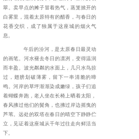
翠。卖早点的摊子冒着热气，蒸笼掀开的
白雾里，混着太原特有的醋香，与春日的
花香交织，成了独属于这座城的烟火气
息。
午后的汾河，是太原春日最灵动
的画笔。河水褪去冬日的凛冽，变得温润
而丰盈。波光粼粼的水面上，几只水鸟掠
过，翅膀划破薄雾，留下一串清脆的啼
鸣。河岸的草坪渐渐染成嫩绿，孩子们追
着蝴蝶奔跑，老人坐在长椅上晒着太阳，
春风拂过他们的鬓角，也拂过岸边摇曳的
芦苇。远处的双塔在春日的晴空下静静伫
立，见证着这座城从千年过往走向鲜活当
下。