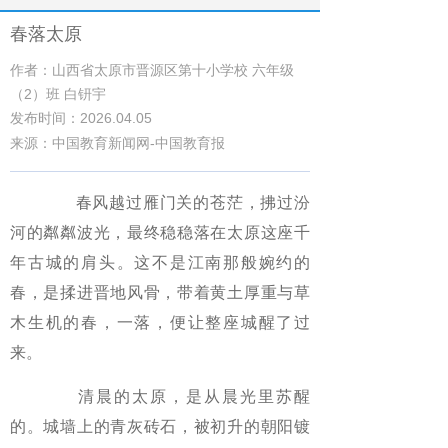
春落太原
作者：山西省太原市晋源区第十小学校 六年级
（2）班 白钘宇
发布时间：2026.04.05
来源：中国教育新闻网-中国教育报
春风越过雁门关的苍茫，拂过汾
河的粼粼波光，最终稳稳落在太原这座千
年古城的肩头。这不是江南那般婉约的
春，是揉进晋地风骨，带着黄土厚重与草
木生机的春，一落，便让整座城醒了过
来。
清晨的太原，是从晨光里苏醒
的。城墙上的青灰砖石，被初升的朝阳镀