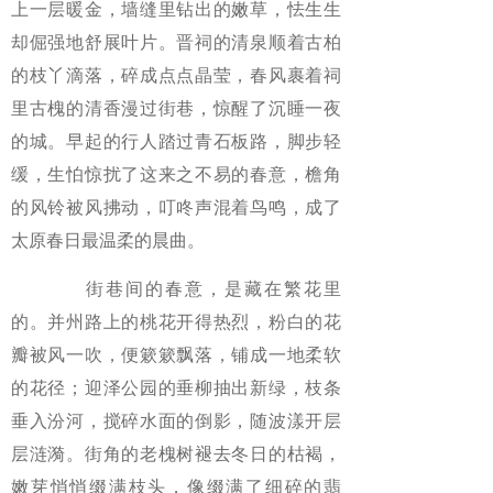
上一层暖金，墙缝里钻出的嫩草，怯生生
却倔强地舒展叶片。晋祠的清泉顺着古柏
的枝丫滴落，碎成点点晶莹，春风裹着祠
里古槐的清香漫过街巷，惊醒了沉睡一夜
的城。早起的行人踏过青石板路，脚步轻
缓，生怕惊扰了这来之不易的春意，檐角
的风铃被风拂动，叮咚声混着鸟鸣，成了
太原春日最温柔的晨曲。
街巷间的春意，是藏在繁花里
的。并州路上的桃花开得热烈，粉白的花
瓣被风一吹，便簌簌飘落，铺成一地柔软
的花径；迎泽公园的垂柳抽出新绿，枝条
垂入汾河，搅碎水面的倒影，随波漾开层
层涟漪。街角的老槐树褪去冬日的枯褐，
嫩芽悄悄缀满枝头，像缀满了细碎的翡