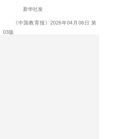
新华社发
《中国教育报》2026年04月06日 第
03版
版名：新闻·要闻
最新文章
相关文章
社区“帮带娃”
图片新闻
筑牢成长安全线 守护暑期好时光