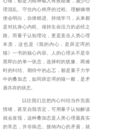
心绪，都是为精神输入有效能量，减少心
理混乱、守住内心秩序的过程。理解熵增
便会明白，自律精进、持续学习，从来都
是对抗身心内耗、保持生命活力的必经之
路。而量子认知理论，更是直击人类心理
本质，这也是《我的内心，是薛定谔的
猫》一书的核心内容。人的心理从不是非
黑即白的单一状态，选择时的犹豫、两难
时的纠结、期待中的忐忑，都是量子力学
中的叠加态，如同薛定谔的猫一般，是矛
盾共存的状态。
以往我们总把内心纠结当作负面
情绪，甚至自我否定，可用量子认知解读
就会发现，这种叠加态是人类心理最真实
的常态，并非病态。接纳内心的矛盾，就