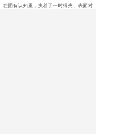
在固有认知里，执着于一时得失、表面对
错。所谓人生升维，本质就是认知与格局
的提升，跳出狭隘视角，放下无谓执念，
才能减少内耗、收获从容。物理带来的升
维思维，让心灵更自由，让人生有更多可
能。
从树立科学理性，到契合身心规
律，再到实现认知升维，物理早已超越学
科边界，成为一种终身受用的思维方式与
人生哲学。《我的内心，是薛定谔的猫》
没有晦涩公式与空泛说教，将熵增、量子
叠加、维度跃升等物理思想，与情绪管
理、选择困境、自我接纳等现实问题结
合，用科学智慧安顿内心、指引人生。