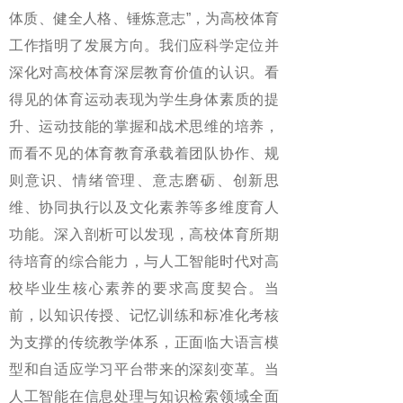
体质、健全人格、锤炼意志”，为高校体育
工作指明了发展方向。我们应科学定位并
深化对高校体育深层教育价值的认识。看
得见的体育运动表现为学生身体素质的提
升、运动技能的掌握和战术思维的培养，
而看不见的体育教育承载着团队协作、规
则意识、情绪管理、意志磨砺、创新思
维、协同执行以及文化素养等多维度育人
功能。深入剖析可以发现，高校体育所期
待培育的综合能力，与人工智能时代对高
校毕业生核心素养的要求高度契合。当
前，以知识传授、记忆训练和标准化考核
为支撑的传统教学体系，正面临大语言模
型和自适应学习平台带来的深刻变革。当
人工智能在信息处理与知识检索领域全面