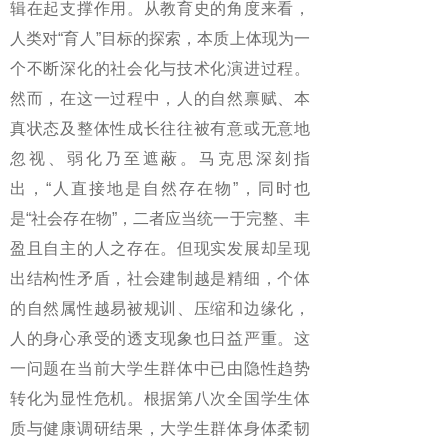
辑在起支撑作用。从教育史的角度来看，
人类对“育人”目标的探索，本质上体现为一
个不断深化的社会化与技术化演进过程。
然而，在这一过程中，人的自然禀赋、本
真状态及整体性成长往往被有意或无意地
忽视、弱化乃至遮蔽。马克思深刻指
出，“人直接地是自然存在物”，同时也
是“社会存在物”，二者应当统一于完整、丰
盈且自主的人之存在。但现实发展却呈现
出结构性矛盾，社会建制越是精细，个体
的自然属性越易被规训、压缩和边缘化，
人的身心承受的透支现象也日益严重。这
一问题在当前大学生群体中已由隐性趋势
转化为显性危机。根据第八次全国学生体
质与健康调研结果，大学生群体身体柔韧