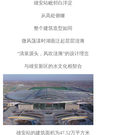
雄安站毗邻白洋淀
从高处俯瞰
整个建筑造型如同
微风荡漾时湖面泛起层层涟漪
“清泉源头，风吹涟漪”的设计理念
与雄安新区的水文化相契合
雄安站的建筑面积为47.52万平方米