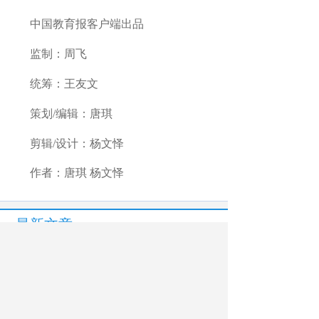
中国教育报客户端出品
监制：周飞
统筹：王友文
策划/编辑：唐琪
剪辑/设计：杨文怿
作者：唐琪 杨文怿
最新文章
相关文章
山东青岛：普惠托育托起“大民生”