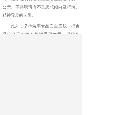
公示。不得聘请有不良思想倾向及行为、
精神异常的人员。
此外，坚持筑牢食品安全底线，把食
品安全工作摆在极端重要位置，明确职
责，完善食材采购验收、食品留样监测、
食品贮存加工、供餐管理、陪餐制度、从
业人员健康管理和培训、每日晨检、场所
及设备清洁消毒和维修保养、食品安全事
故应急预案等食品安全管理制度，严格各
项流程，规范操作，确保食品质量和安
全。
作者：周仕敏