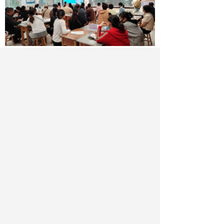
培训现场。主办方供图
家长课要真正落地，需让教师
“会
教”、家长“愿学”、效果“落地”。“五步教学
法”通过标准化资源、结构化流程与闭环化
设计，逐一破解这些难题。
“以前上家长课紧张得睡不着，现在有
了‘资源包’，轻松多了！”青岛市第五中学
教师陈建爽说。课题组打造的“一站式”资
源包，涵盖108个导课视频、分学段课件和
读本，全部经专家研发与实践验证，教师