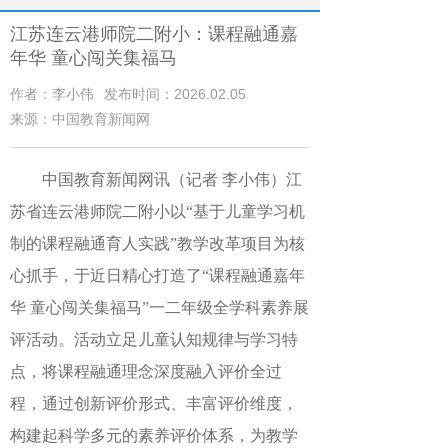
江苏连云港师院二附小：课程融通嘉
年华 童心闯关集福马
作者：李小伟
发布时间：2026.02.05
来源：中国教育新闻网
中国教育新闻网讯（记者
李小伟）江
苏省
连云港师院二附小以
“基于儿童学习机
制的课程融通育人实践”教学改革项目为核
心抓手，于
近
日精心打造了
“课程融通嘉年
华 童心闯关集福马”一二年级全学科素养展
评活动。活动立足儿童认知规律与学习特
点，将课程融通理念深度融入评价全过
程，通过创新评价形式、丰富评价维度，
构建起科学多元的素养评价体系，为教学