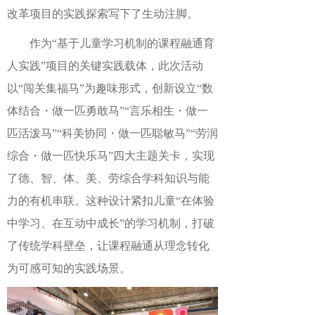
改革项目的实践探索写下了生动注脚。
作为
“基于儿童学习机制的课程融通育
人实践”项目的关键实践载体，此次活动
以“闯关集福马”为趣味形式，创新设立“数
体结合
・
做一匹勇敢马
”“言乐相生
・
做一
匹活泼马
”“科美协同
・
做一匹聪敏马
”“劳润
综合
・
做一匹快乐马
”四大主题关卡，实现
了德、智、体、美、劳
综合
学科知识与能
力的有机串联。这种设计紧扣儿童
“在体验
中学习、在互动中成长”的学习机制，打破
了传统学科壁垒，让课程融通从理念转化
为可感可知的实践场景。