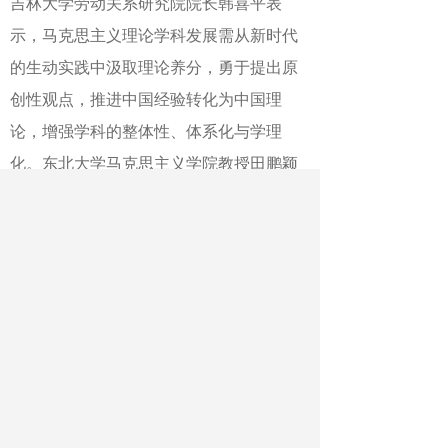
吉林大学劳动关系研究院院长韩喜平表
示，马克思主义理论学科发展需从新时代
的生动实践中汲取理论养分，勇于提出原
创性观点，推进中国经验转化为中国理
论，增强学科的整体性、体系化与学理
化。东北大学马克思主义学院教授田鹏颖
认为，思政课教师应遵循自然辩证法原
理，实现技术赋能与人文关怀的有机统
一。兰州大学马克思主义学院教授刘先春
认为，大中小学思政课教师队伍应通过联
合备课、专题研修、观摩交流等形式，提
升大中小学思政课教学的系统性与连贯
性。
据介绍，由长春中医药大学马克思主