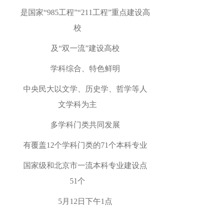
是国家
“985
工程
”
“211
工程
”
重点建设高
校
及
“
双一流
”
建设高校
学科综合、特色鲜明
中央民大以文学、历史学、哲学等人
文学科为主
多学科门类共同发展
有覆盖
12
个学科门类的
71
个本科专业
国家级和北京市一流本科专业建设点
51
个
5
月
12
日下午
1
点