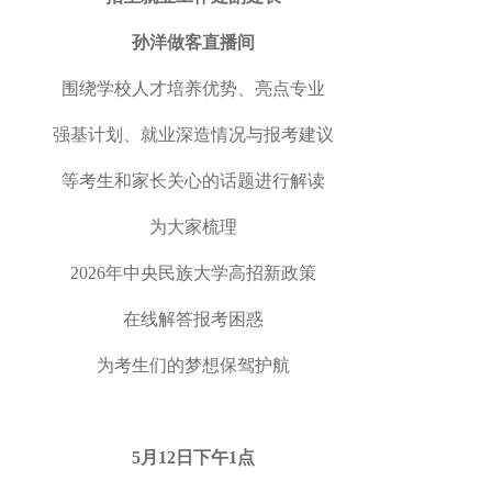
孙洋
做客直播间
围绕学校
人才培养优势、亮点专业
强基计划、就业深造情况与
报考建议
等考生和家长关心的话题进行解读
为大家梳理
2026
年
中央民族大学
高招新政策
在线解答报考困惑
为考生们的梦想保驾护航
5
月
12
日下午
1
点