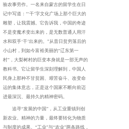
验农事劳作。一名来自蒙古的留学生在日
记中写道：“‘干’字文化广场上那个巨大的
雕塑，让我震撼。它告诉我，中国的奇迹
不是变魔术变出来的，是无数普通人用汗
水和双手‘干’出来的。”从昔日贫穷落后的
小山村，到如今富裕美丽的“辽东第一
村”，大梨树村的巨变本身就是一部无声的
教科书。它让留学生深刻理解到，中国人
民身上那种不甘贫困、艰苦奋斗、改变命
运的集体意志，正是这个国家不断向前迈
进最深沉、最持久的精神密码。
追寻“发展的中国”，从工业重镇到创
新农业。精神的力量，最终要转化为物质
与制度的成果。“工业”与“农业”两条路线，