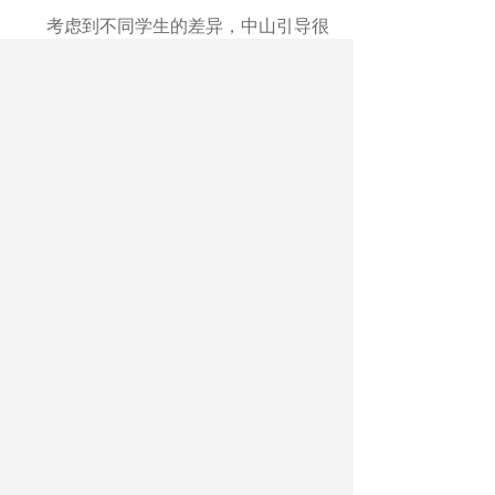
考虑到不同学生的差异，中山引导很
多职业学校采用分层递进的方式设计课
程，开发分级教学资源。课上，学校还会
按照学生实操表现进行动态分组，并安排
教师或企业导师开展针对性辅导。同时，
中山引入虚拟仿真平台、VR实训基地等数
字化工具，为学生打造可重复、分阶次的
训练环境。
“分层教学既能‘托底’也能‘拔尖’。”中
山市火炬科学技术学校副校长张道辉表
示，很多学生能够通过系统训练实现稳定
就业，而优秀学生则有机会在竞赛中脱颖
而出，实现更高水平发展。（
中国教育报-