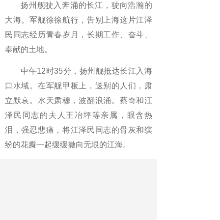
扬州舰驶入奔涌的长江，驶向浩瀚的
大海。军舰徐徐航行，告别上海这片江泽
民同志经历青春岁月，长期工作、奋斗、
奉献的土地。
中午12时35分，扬州舰抵达长江入海
口水域。在军舰甲板上，送别的人们，肃
立默哀。水天肃穆，波翻浪涌。蔡奇和江
泽民同志的夫人王冶坪等亲属，眼含热
泪，强忍悲痛，将江泽民同志的骨灰和缤
纷的花瓣一起缓缓撒向无垠的江海。
滚滚长江东去，汇入辽阔大海。中华
大地万里河山，见证一位伟大人物光辉和
战斗的世纪人生，长存一名卓越领导人鞠
躬尽瘁、奋斗终身的浩气忠魂。