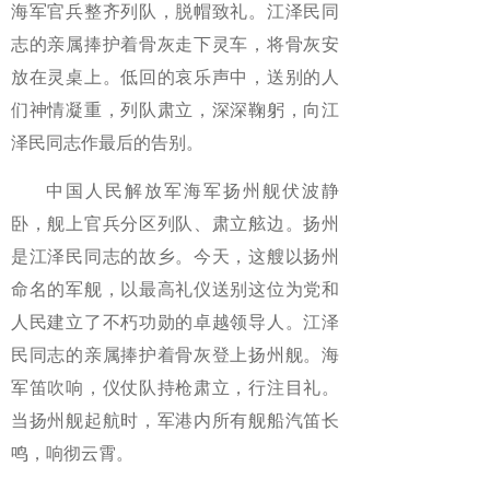
海军官兵整齐列队，脱帽致礼。江泽民同
志的亲属捧护着骨灰走下灵车，将骨灰安
放在灵桌上。低回的哀乐声中，送别的人
们神情凝重，列队肃立，深深鞠躬，向江
泽民同志作最后的告别。
中国人民解放军海军扬州舰伏波静
卧，舰上官兵分区列队、肃立舷边。扬州
是江泽民同志的故乡。今天，这艘以扬州
命名的军舰，以最高礼仪送别这位为党和
人民建立了不朽功勋的卓越领导人。江泽
民同志的亲属捧护着骨灰登上扬州舰。海
军笛吹响，仪仗队持枪肃立，行注目礼。
当扬州舰起航时，军港内所有舰船汽笛长
鸣，响彻云霄。