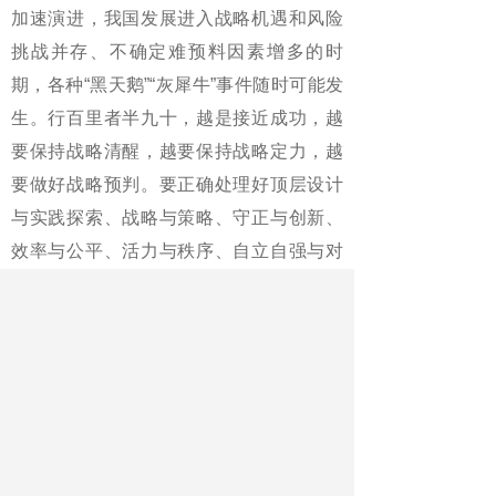
加速演进，我国发展进入战略机遇和风险
挑战并存、不确定难预料因素增多的时
期，各种“黑天鹅”“灰犀牛”事件随时可能发
生。行百里者半九十，越是接近成功，越
要保持战略清醒，越要保持战略定力，越
要做好战略预判。要正确处理好顶层设计
与实践探索、战略与策略、守正与创新、
效率与公平、活力与秩序、自立自强与对
外开放等重大关系，把困难和问题考虑得
更充分一些，始终保持箭在弦上的备战状
态，备足工具箱，下好先手棋，打好主动
仗，做到积极识变应变求变。
保持战略自信，增强斗争的底气。我
们党是最有理由自信的。百年党史标注的