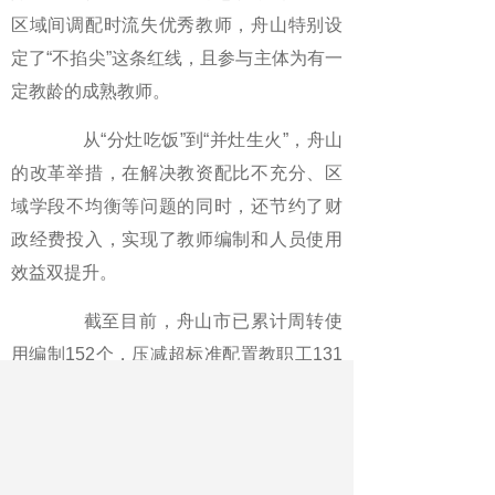
区域间调配时流失优秀教师，舟山特别设
定了“不掐尖”这条红线，且参与主体为有一
定教龄的成熟教师。
从“分灶吃饭”到“并灶生火”，舟山
的改革举措，在解决教资配比不充分、区
域学段不均衡等问题的同时，还节约了财
政经费投入，实现了教师编制和人员使用
效益双提升。
截至目前，舟山市已累计周转使
用编制152个，压减超标准配置教职工131
名。在包海忠看来，此项改革的最大红利
就是提升了编制的使用效能，避免了区
域、校际出现教师工作“不堪重负”和“人浮
于事”两种极端。“从人口结构发生变化的长