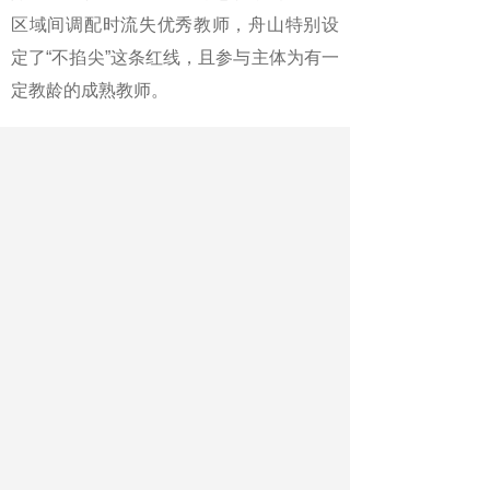
区域间调配时流失优秀教师，舟山特别设
定了“不掐尖”这条红线，且参与主体为有一
定教龄的成熟教师。
从“分灶吃饭”到“并灶生火”，舟山
的改革举措，在解决教资配比不充分、区
域学段不均衡等问题的同时，还节约了财
政经费投入，实现了教师编制和人员使用
效益双提升。
截至目前，舟山市已累计周转使
用编制152个，压减超标准配置教职工131
名。在包海忠看来，此项改革的最大红利
就是提升了编制的使用效能，避免了区
域、校际出现教师工作“不堪重负”和“人浮
于事”两种极端。“从人口结构发生变化的长