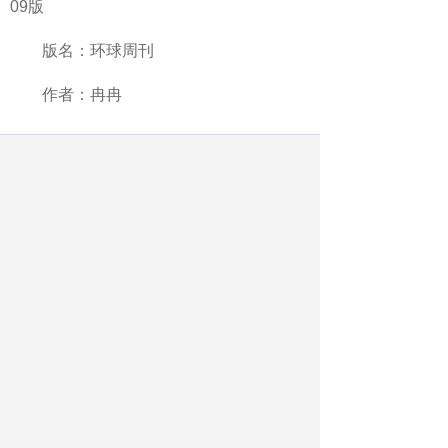
09版
版名：环球周刊
作者：冉冉
最新文章
相关文章
当运动在校园成为日常
给学生更多机会“遇见更好的自己”
千年运河一堂课
问题从泥土里来 人才到田野中去