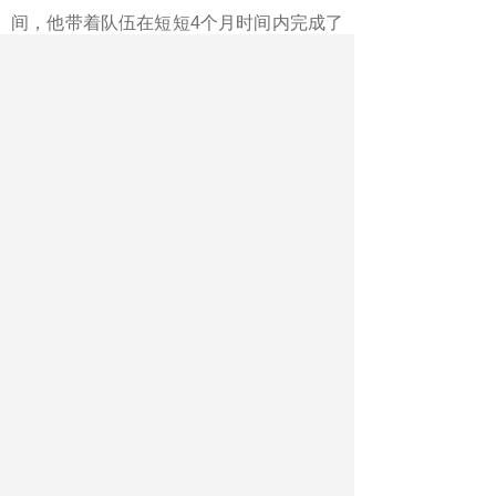
间，他带着队伍在短短4个月时间内完成了
137家自治区直属单位和中央驻自治区单位
共599个系统的“上云上平台”工作。
“我带领大家边规划边建设、边建
设边沟通，一步步把政策讲明白、把技术
送上门。”刘勇说，他组建起自治区大数据
中心建设运营工作专班，编写《上云上平
台指南》《数据共享对接手册》等7套实操
手册，组织培训560人次，累计赴各委办厅
局现场服务400余次。
“我们发挥专业优势，为西藏各族
同胞的生活带来了便利、为经济发展增添
了活力，再辛苦都觉得自己做的事是有价
值的。”多年来，南航的援藏干部这样说