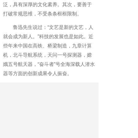
泛，具有深厚的文化素养。其次，要善于
打破常规思维，不受条条框框限制。
鲁迅先生说过：“文艺是新的文艺，人
就会成为新人。”科技的发展也是如此。近
些年来中国在高铁、桥梁制造，九章计算
机，北斗导航系统，天问一号探测器，嫦
娥五号航天器，“奋斗者”号全海深载人潜水
器等方面的创新成果令人振奋。
《大学》言“苟日新，日日新，又日
新。”想要创新，中学生就要积累学问，借
鉴他人；要活学活用，独立思考；要勇于
实践，敢于出新。
（作者王侠，系陕西省西安市西北大
学附中高级教师）