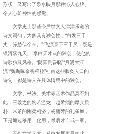
形状，又写出了泉水映月那种沁人心脾、
令人心旷神怡的感觉。
文学史上那些令后世文人津津乐道的
诗文词句，大多具有独创性，“白发三千
丈，缘愁似个长。”“飞流直下三千尺，疑是
银河落九天。”李白天才式的独创，使他的
诗歌独具风格。“阴阳割昏晓”“月涌大江
流”“鹦鹉啄余香稻粒”杜甫这些脍炙人口的
诗句，都是诗人在具体情境中的独创。
文学、书法、美术等艺术作品莫不如
此，王羲之的婉若游龙、赵孟頫的厚实质
朴、米芾的刚柔相济，杨丽萍的孔雀舞，
正是通过移用、化用，最后才自成一家。
不仅文学艺术，科技发展更是如此。