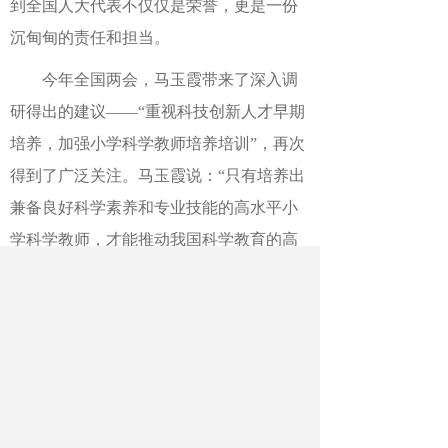
到全国人大代表不仅仅是荣誉，更是一份
沉甸甸的责任和担当。
今年全国两会，马玉霞带来了深入调
研得出的建议——“重视科技创新人才早期
培养，加强小学科学教师培养培训”，再次
得到了广泛关注。马玉霞说：“只有培养出
兼备良好科学素养和专业技能的高水平小
学科学教师，才能推动我国科学教育的高
质量发展、创新型人才的自主培养和科技
自立自强的最终实现。因此，建议加大对
小学科学教师培养培训力度，促进小学科
学教育高质量发展。”
从今年的政府工作报告中，马玉霞也
汲取了新的更强大的力量。“近年来，以习