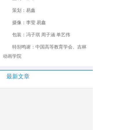
策划：易鑫
摄像：李莹 易鑫
包装：冯子琪 周子涵 单艺伟
特别鸣谢：中国高等教育学会、吉林
动画学院
最新文章
相关文章
教育部发布预警：警惕通过假通知书诱导
向机构个人转账