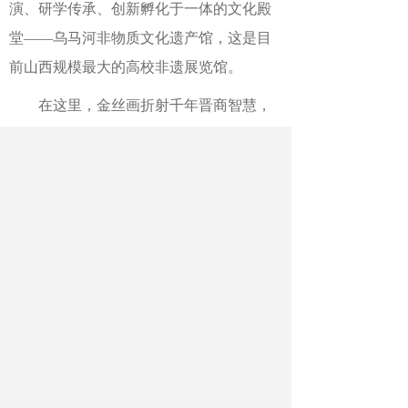
演、研学传承、创新孵化于一体的文化殿
堂——乌马河非物质文化遗产馆，这是目
前山西规模最大的高校非遗展览馆。
在这里，金丝画折射千年晋商智慧，
少年们以刀为笔雕刻时光，砖纹密码被青
春解码。这座展览馆被学生称为“守护三晋
文脉的活态殿堂”。
“每年参观人次达11000余人”。乌马河
非物质文化遗产馆负责人介绍，“我们充分
借助馆内资源，让学生在观器明道中，学
习先贤造物智慧，提升审美素养。”
为充分发挥服务社会效能，学校与太
谷区文旅局合作上线预约小程序，向社会