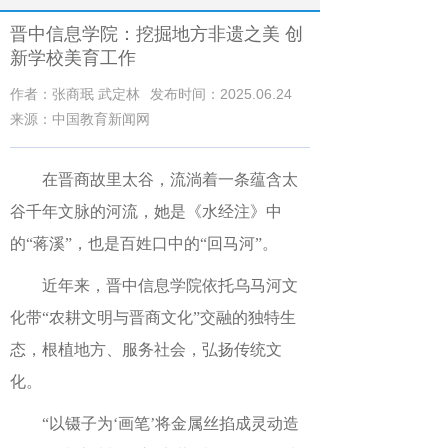
晋中信息学院：挖掘地方非遗之美 创
新学校美育工作
作者：张商珉 武定林
发布时间：2025.06.24
来源：中国教育新闻网
在晋商故里太谷，流淌着一条蕴含太
谷千年文脉的河流，她是《水经注》中
的“蒋溪”，也是百姓口中的“回马河”。
近年来，晋中信息学院依托乌马河文
化带“农耕文明与晋商文化”交融的独特生
态，根植地方、服务社会，弘扬传统文
化。
“以镊子为‘画笔’将金属丝掐成灵动造