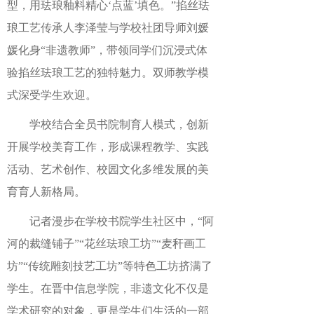
型，用珐琅釉料精心‘点蓝’填色。”掐丝珐
琅工艺传承人李泽莹与学校社团导师刘媛
媛化身“非遗教师”，带领同学们沉浸式体
验掐丝珐琅工艺的独特魅力。双师教学模
式深受学生欢迎。
学校结合全员书院制育人模式，创新
开展学校美育工作，形成课程教学、实践
活动、艺术创作、校园文化多维发展的美
育育人新格局。
记者漫步在学校书院学生社区中，“阿
河的裁缝铺子”“花丝珐琅工坊”“麦秆画工
坊”“传统雕刻技艺工坊”等特色工坊挤满了
学生。在晋中信息学院，非遗文化不仅是
学术研究的对象，更是学生们生活的一部