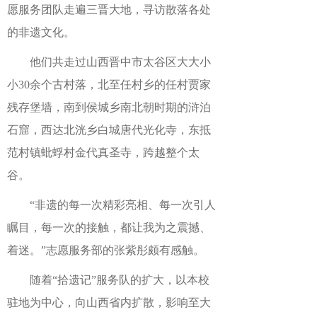
愿服务团队走遍三晋大地，寻访散落各处
的非遗文化。
他们共走过山西晋中市太谷区大大小
小30余个古村落，北至任村乡的任村贾家
残存堡墙，南到侯城乡南北朝时期的浒泊
石窟，西达北洸乡白城唐代光化寺，东抵
范村镇蚍蜉村金代真圣寺，跨越整个太
谷。
“非遗的每一次精彩亮相、每一次引人
瞩目，每一次的接触，都让我为之震撼、
着迷。”志愿服务部的张紫彤颇有感触。
随着“拾遗记”服务队的扩大，以本校
驻地为中心，向山西省内扩散，影响至大