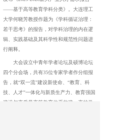
——基于高等教育学科分类》。大连理工
大学何晓芳教授作题为《学科循证治理：
若干思考》的报告，对学科治理的内在逻
辑、实践基础及其科学性和规范性问题进
行阐释。
大会设立中青年学者论坛及硕博论坛
四个分会场，共有35位专家学者作分组报
告，就“双一流”建设新使命、“教育、科
技、人才”一体化与新质生产力、教育强国
建设与高质量高等教育体系构建、高校学
科专业调整等领域展开深入交流。本次交
流会是对前四届会议成果与模式的传承创
新，参会规模稳步增长、研讨主题聚焦深