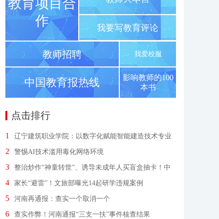
教育项目合
作
我要写教育评论
教师招聘
我爱校服
影响教师的100
中国教育报热线
本书
点击排行
1
辽宁建筑职业学院：以数字化赋能智能建造技术专业
省级教学资源库建设
2
警惕AI技术滥用毒化网络环境
3
整治炒作“神童转世”、诱导未成年人买盲盒抽卡！中
央网信办出手
4
家长“避雷”！文旅部曝光14起研学违规案例
5
河南再通报：查实一个取消一个
6
查实作弊！河南通报“三支一扶”事件核查结果