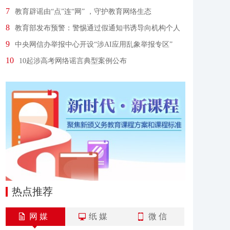
7
教育辟谣由“点”连“网” ，守护教育网络生态
8
教育部发布预警：警惕通过假通知书诱导向机构个人
转账
9
中央网信办举报中心开设“涉AI应用乱象举报专区”
10
10起涉高考网络谣言典型案例公布
热点推荐
网 媒
纸 媒
微 信