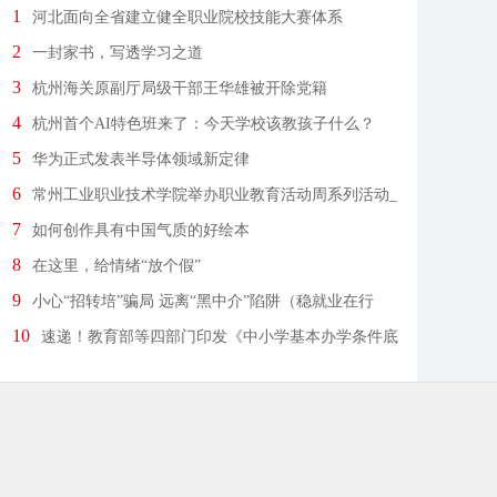
1
河北面向全省建立健全职业院校技能大赛体系
2
一封家书，写透学习之道
3
杭州海关原副厅局级干部王华雄被开除党籍
4
杭州首个AI特色班来了：今天学校该教孩子什么？
5
华为正式发表半导体领域新定律
6
常州工业职业技术学院举办职业教育活动周系列活动_
中国江苏网
7
如何创作具有中国气质的好绘本
8
在这里，给情绪“放个假”
9
小心“招转培”骗局 远离“黑中介”陷阱（稳就业在行
动）
10
速递！教育部等四部门印发《中小学基本办学条件底
线要求》