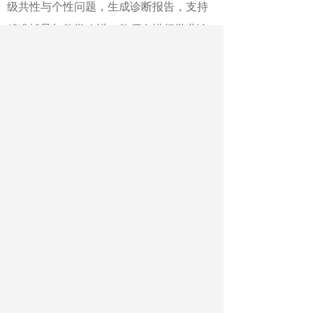
级共性与个性问题，生成诊断报告，支持
精准辅导与教学改进。教师在进行学业诊
断时，可以有计划地借助生成式人工智能
工具。首先，输入详细的、有针对性的评
价标准和指令，例如，“请作为生物学科助
教，分析这份实验报告：指出其在‘提出问
题与假设’‘方案设计严谨性’‘数据记录与处
理’‘结论推导逻辑’四个维度的优点与不
足”。其次，针对学生容易出错的地方，再
次发出改进指令，如“针对‘结论推导逻
辑’部分的不足，提供一个具体的修改建议
片段”“基于该生整个报告的表现，推测其
在科学探究思维上可能存在的习惯性弱
点，并给出一条后续练习建议”。