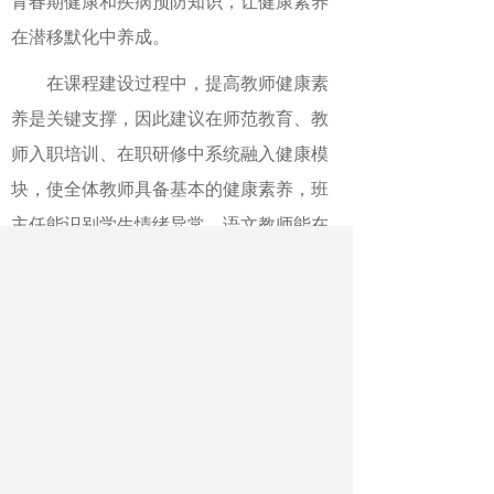
青春期健康和疾病预防知识，让健康素养
在潜移默化中养成。
在课程建设过程中，提高教师健康素
养是关键支撑，因此建议在师范教育、教
师入职培训、在职研修中系统融入健康模
块，使全体教师具备基本的健康素养，班
主任能识别学生情绪异常，语文教师能在
阅读中融入生命教育，后勤人员能理解膳
食营养，打造“人人参与”的健康教育工作
队伍。
（三）数智赋能健康监测与干预
《意见》明确要求，鼓励地方和学校
建立学生健康电子档案，对学生健康进行
数字化动态监测，分析学生体质、心理、