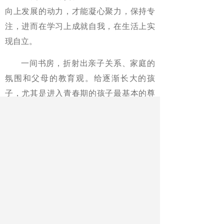
向上发展的动力，才能凝心聚力，保持专
注，进而在学习上成就自我，在生活上实
现自立。
一间书房，折射出亲子关系、家庭的
氛围和父母的教育观。给逐渐长大的孩
子，尤其是进入青春期的孩子最基本的尊
重，坚持平等、身教、放低预期的养育原
则，在情感上体现出温和、耐心，在生活
中多尊重孩子意愿，倾听孩子的想法和需
求，允许孩子参与家庭事务，鼓励孩子更
多地自主规划学习和生活，给孩子更多的
爱与包容，才是家庭教育之道。如此理念
养育下的孩子，也才有可能真正做自己，
坚定地走自己的路，从而让自己的人生更