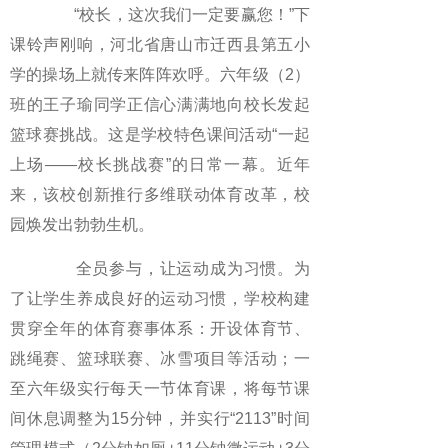
“校长，这次我们一定要赢您！”下
课铃声刚响，河北省唐山市迁西县第五小
学的操场上就传来阵阵欢呼。六年级（2）
班的王子瑜同学正信心满满地向校长发起
篮球赛挑战。这是学校特色课间活动“一起
上场——校长挑战赛”的日常一幕。近年
来，该校创新推行多维联动体育改革，校
园焕发出勃勃生机。
全员参与，让运动成为习惯。为
了让学生养成良好的运动习惯，学校构建
贯穿全年的体育赛事体系：开设体育节、
跳绳赛、篮球联赛、冰雪项目等活动；一
至六年级实行每天一节体育课，将每节课
间休息调整为15分钟，并实行“2113”时间