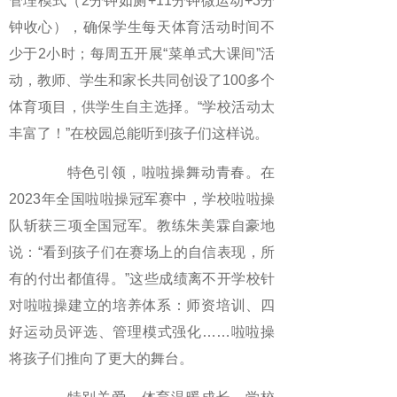
管理模式（2分钟如厕+11分钟微运动+3分
钟收心），确保学生每天体育活动时间不
少于2小时；每周五开展“菜单式大课间”活
动，教师、学生和家长共同创设了100多个
体育项目，供学生自主选择。“学校活动太
丰富了！”在校园总能听到孩子们这样说。
特色引领，啦啦操舞动青春。在
2023年全国啦啦操冠军赛中，学校啦啦操
队斩获三项全国冠军。教练朱美霖自豪地
说：“看到孩子们在赛场上的自信表现，所
有的付出都值得。”这些成绩离不开学校针
对啦啦操建立的培养体系：师资培训、四
好运动员评选、管理模式强化……啦啦操
将孩子们推向了更大的舞台。