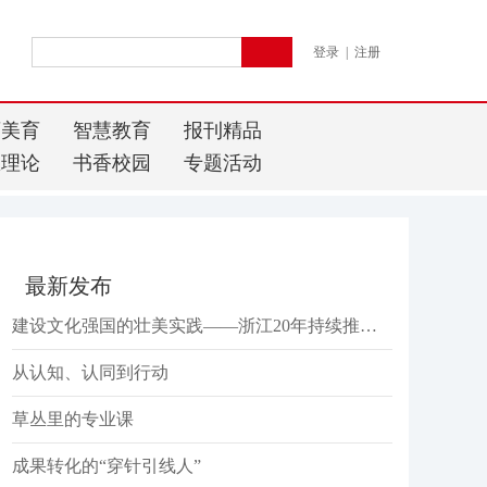
登录
|
注册
育美育
智慧教育
报刊精品
想理论
书香校园
专题活动
最新发布
建设文化强国的壮美实践——浙江20年持续推进文化建设“八项工程”纪事
从认知、认同到行动
草丛里的专业课
成果转化的“穿针引线人”