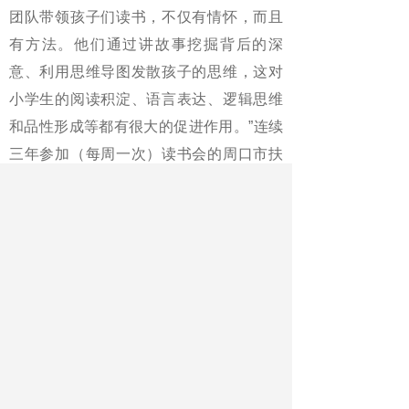
团队带领孩子们读书，不仅有情怀，而且
有方法。他们通过讲故事挖掘背后的深
意、利用思维导图发散孩子的思维，这对
小学生的阅读积淀、语言表达、逻辑思维
和品性形成等都有很大的促进作用。”连续
三年参加（每周一次）读书会的周口市扶
沟路小学学生张益诺自豪地告诉助读教
师：“老师夸我讲故事的能力很强，让我信
心倍增。”河南省淮阳县大连乡中心小学语
文教师单玉金对将该校部分留守儿童与城
市儿童一对一组建的笔友活动非常认可，
在他看来，“这种公益助读方式激发了留守
儿童的阅读兴趣”。
助读活动也促使团队成员诵读