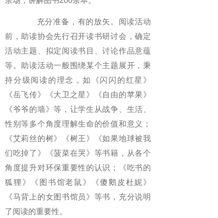
余场，讲解图书200余本。
充分准备，有的放矢。阅读活动
前，助读协会先行召开读书研讨会，确定
活动主题、拟定阅读书目、讨论作品意蕴
等。助读活动一般围绕某个主题展开，秉
持分级阅读的理念，如《闪闪的红星》
《岳飞传》《大卫之星》《自由的苹果》
《爷爷的墙》等，让学生从战争、生活、
性别等多个角度理解生命的价值和意义；
《艾莉丝的树》《树王》《如果地球被我
们吃掉了》《菠菜在哭》等书籍，从各个
角度提升对环保重要性的认识；《吃书的
狐狸》《图书馆老鼠》《傻鹅皮杜妮》
《马背上的女图书馆员》等书，充分说明
了阅读的重要性。