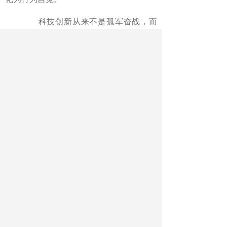
科技创新从来不是孤军奋战，而
是全民共同参与。科研工作者投身科普，
正是在搭建科研与公众之间的桥梁，让更
多人了解科学、热爱科学、投身科学。当
前，我国正加快建设世界科技强国，实现
中华民族伟大复兴的中国梦，离不开科技
创新的支撑，更离不开全民科学素养的提
升。《演化：微生物如何塑造地球》的出
版，带来了这样的启迪：科研工作者要主
动担当科普责任，将专业知识转化为公众
易懂的科普内容，让科学走进千家万户。
全社会要积极参与科普活动，主动学习科
学知识、培育科学思维，形成崇尚科学、
热爱创新的良好文化氛围。