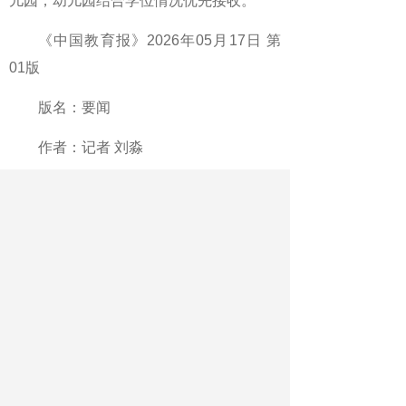
儿园，幼儿园结合学位情况优先接收。
《中国教育报》2026年05月17日 第
01版
版名：要闻
作者：记者 刘淼
最新文章
相关文章
宁波将开展“智能助教”试点
广西把就业双选会开进高铁站