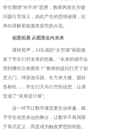
学生围绕“对不对”思辨，教师再抓住关键
问题引导深入，由此产生的思维碰撞，比
单向讲解更能激发探究的火花。
创意
拓展
从图形走向未来
课程尾声，
AI生成的“太空城”画面激
发
了
学生
们
对
未来
的
想象。
“未来的城市会
用到哪些立体图形？”教师的提问打开了创
意大门。
球形游乐园、长方体大楼、圆柱
形桥柱
……
学生
们天马行空的设想，让课
堂成了
“未来设计展”。
这一环节让数学课堂更生动有趣，赋
予
学生
创意表达的舞台，让数学不再局限
于算式定义，而是成为触发梦想的钥匙。