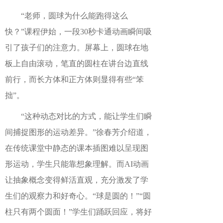
“老师，
圆球
为什么能跑得这么
快？
”
课程伊始，一段
30秒卡通动画瞬间吸
引了孩子们的注意力。
屏幕上，圆球在地
板上自由滚动，笔直的圆柱在讲台边直线
前行，
而
长方体和正方体则显得有些
“
笨
拙
”。
“这种动态对比的方式，能让学生们瞬
间捕捉图形的运动差异。”徐春芳
介绍道，
在传统课堂中静态的课本插图难以呈现图
形运动，学生只能靠想象理解。而
AI动画
让抽象概念变得鲜活直观，充分激发
了
学
生
们的观察力和好奇心。
“球是圆的！”“圆
柱只有两个圆面！”
学生
们踊跃回应，将好