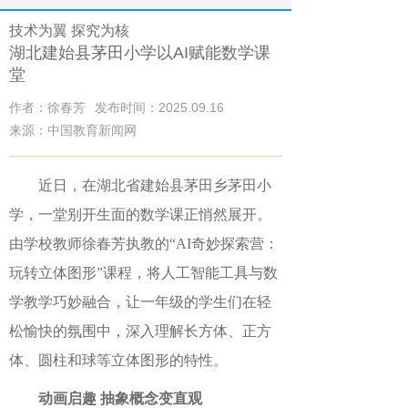
技术为翼 探究为核
湖北建始县茅田小学以AI赋能数学课
堂
作者：徐春芳
发布时间：2025.09.16
来源：中国教育新闻网
近日
，
在
湖北省
建始县茅田乡茅田小
学，一堂别开生面的数学课正悄然展开
。
由
学校教师徐春芳执教
的
“
AI奇妙探索营：
玩转立体图形
”
课程，
将
人工智能工具与数
学教学
巧
妙融合
，让一年级的学生们在轻
松愉快的氛围中，
深入理解
长方体、正方
体、圆柱和球等立体图形的特性。
动画
启趣
抽象概念变直观