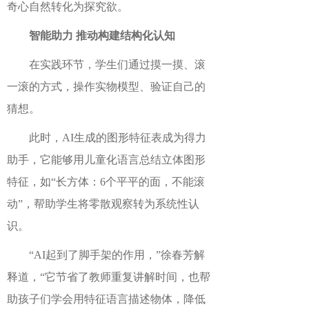
奇心自然转化为探究欲。
智能
助力
推动
构建
结构化认知
在
实践环节，
学生
们通过
摸一摸、滚
一滚的方式，操作实物模型、
验证
自己的
猜想。
此时，
AI生成的图形特征表成
为
得力
助手，
它
能够
用
儿童化语言总结立体图形
特征，如
“长方体：6个平平的面，不能滚
动”，帮助
学生
将零散观察转为系统性认
识。
“AI起到了脚手架的作用，”徐春芳
解
释道，
“它节省了教师重复讲解时间，也帮
助孩子们学会用特征语言描述物体，降低