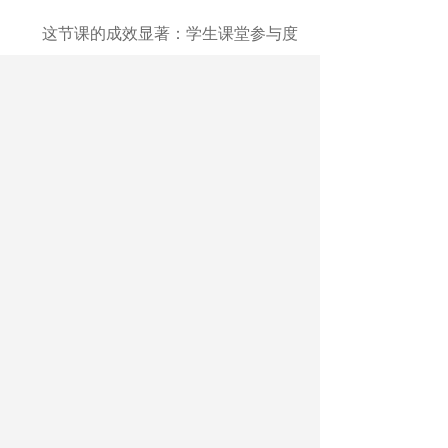
这节课的成效显著：学生
课堂
参与度
比以往提升
40%以上，关键问题的辨析准
确率达92%。因AI承担了部分答疑功能，
教师巡视时间增加15分钟，能更专注
于
个
体
的
学习状态
，
给予
个性化
引导。
“技术要服务教育，而非反客为
主。”徐春芳
表示
，
AI最大的意义不在
于
炫
技，而是助力师生回归课堂本质
——
探
索、理解、创造。这节
课
程也
展示了小学
数学课堂在数字化时代的新可能：技术提
供理性支撑，教师守护人文温度，二者
相
辅相成
，
为教育数字化改革提供了宝贵经
验。