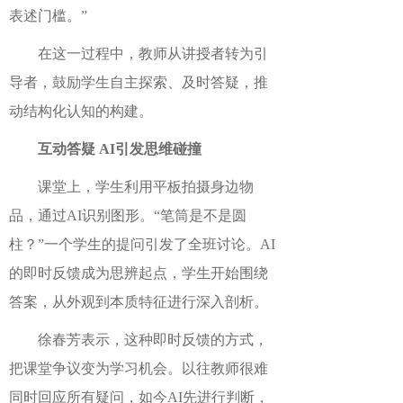
表述门槛。”
在这一过程中，教师从讲授者转为引
导者，鼓励学生自主探索、及时答疑，推
动结构化认知的构建。
互动答疑
AI引发思维碰撞
课堂
上
，学生利用平板拍摄身边物
品，通过
AI识别图形。
“笔筒是不是圆
柱？”一个学生的提问引发了全班讨论。AI
的即时反馈成为思辨起点，
学生开始
围绕
答案
，
从外观到本质特征
进行
深入剖析。
徐春芳表示，
这种即时反馈的方式，
把课堂争议变为学习机会。以
往教师很难
同时回应所有疑问，如今
AI先进行判断，