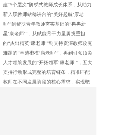
建“5个层次”阶梯式教师成长体系，从助力
新入职教师站稳讲台的“美好起航‘康老
师’”到帮扶青年教师夯实基础的“冉冉新
星‘康老师’”，从赋能骨干力量勇挑重担
的“杰出精英‘康老师’”到支持资深教师攻克
难题的“卓越楷模‘康老师’”，再到引领顶尖
人才领航发展的“开拓领军‘康老师’”，五大
支持行动形成完整的培育链条，精准匹配
教师在不同发展阶段的核心需求，实现靶
向培育。横向协同，构建“5支队伍”并行式
创新团队，推进教研员、校（园）长、教
育教学中层、班主任、后备干部队伍建
设，形成“组建大团队、承担大项目、建设
大平台、产出大成果”的发展格局，让各支