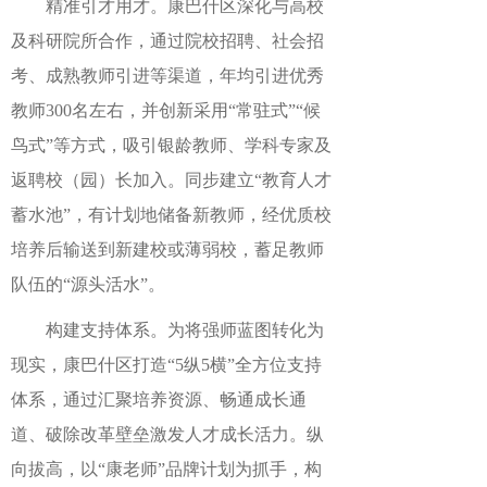
精准引才用才。康巴什区深化与高校
及科研院所合作，通过院校招聘、社会招
考、成熟教师引进等渠道，年均引进优秀
教师300名左右，并创新采用“常驻式”“候
鸟式”等方式，吸引银龄教师、学科专家及
返聘校（园）长加入。同步建立“教育人才
蓄水池”，有计划地储备新教师，经优质校
培养后输送到新建校或薄弱校，蓄足教师
队伍的“源头活水”。
构建支持体系。为将强师蓝图转化为
现实，康巴什区打造“5纵5横”全方位支持
体系，通过汇聚培养资源、畅通成长通
道、破除改革壁垒激发人才成长活力。纵
向拔高，以“康老师”品牌计划为抓手，构