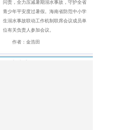
问责，全力压减暑期溺水事故，守护全省
青少年平安度过暑假。海南省防范中小学
生溺水事故联动工作机制联席会议成员单
位有关负责人参加会议。
作者：金浩田
最新文章
相关文章
听峥嵘，画军魂
河北海兴：红色资源丰富暑期生活
各其美 同其优