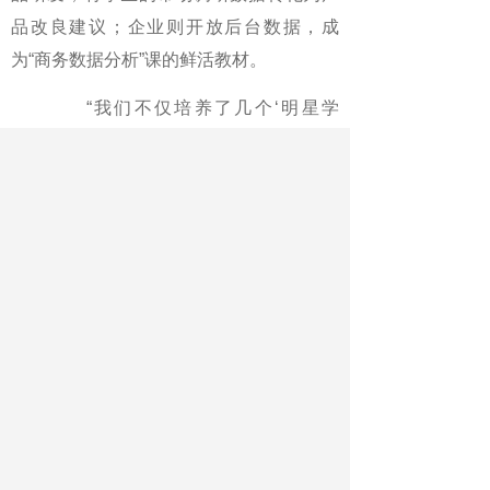
品改良建议；企业则开放后台数据，成
为“商务数据分析”课的鲜活教材。
“我们不仅培养了几个‘明星学
员’，更重要的是构建了人才生态。”李芳芳
算了一笔账，企业每年节省的培训成本超3
万元，而学生提出的创新方案累计降本增
效超百万元。
这场“把‘商业战场’搬进校园”的实
践，正将产教融合的星火燃向更广阔的天
地，为安徽区域经济发展输送更多应用型
人才。
《中国教育报》2025年06月17日 第
02版