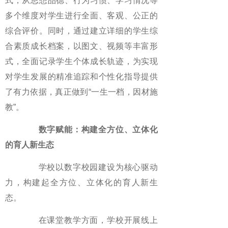
式，从思想品德、行为习惯、学习情况等
多个维度对学生进行全面、客观、公正的
综合评价。同时，通过建立详细的学生综
合素质成长档案，以图文、视频等丰富形
式，全面记录学生个体成长轨迹，为实现
对学生发展的精准追踪和个性化指导提供
了有力依据，真正做到“一生一档，因材施
教”。
数字赋能：构建全方位、立体化
的育人新生态
学校以数字校园建设为核心驱动
力，构建起全方位、立体化的育人新生
态。
在课堂教学方面，学校开展线上