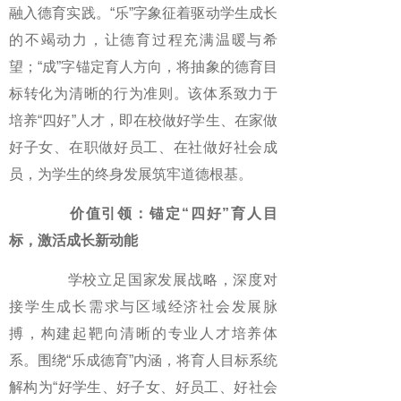
融入德育实践。“乐”字象征着驱动学生成长
的不竭动力，让德育过程充满温暖与希
望；“成”字锚定育人方向，将抽象的德育目
标转化为清晰的行为准则。该体系致力于
培养“四好”人才，即在校做好学生、在家做
好子女、在职做好员工、在社做好社会成
员，为学生的终身发展筑牢道德根基。
价值引领：锚定“四好”育人目
标，激活成长新动能
学校立足国家发展战略，深度对
接学生成长需求与区域经济社会发展脉
搏，构建起靶向清晰的专业人才培养体
系。围绕“乐成德育”内涵，将育人目标系统
解构为“好学生、好子女、好员工、好社会