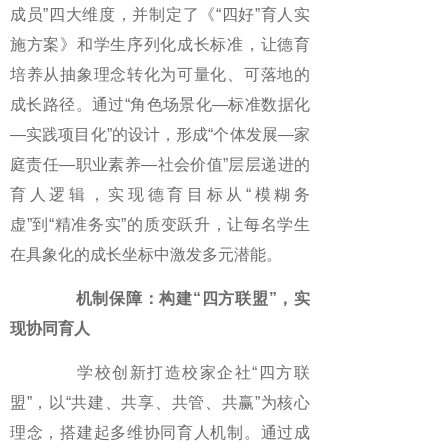
成员”四大维度，并制定了《“四好”育人实
施方案》和学生序列化成长标准，让德育
培养从抽象理念转化为可量化、可落地的
成长路径。通过“角色场景化—标准数据化
—实践项目化”的设计，形成“个体发展—家
庭责任—职业素养—社会价值”层层递进的
育人逻辑，实现德育目标从“模糊务
虚”到“精准务实”的质变跃升，让每名学生
在具象化的成长坐标中激发多元潜能。
机制保障：构建“四方联盟”，实
现协同育人
学校创新打造校家企社“四方联
盟”，以“共建、共享、共管、共赢”为核心
理念，搭建起多维协同育人机制。通过成