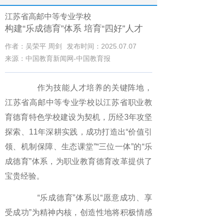
江苏省高邮中等专业学校
构建“乐成德育”体系 培育“四好”人才
作者：吴荣平 周剑
发布时间：2025.07.07
来源：中国教育新闻网-中国教育报
作为技能人才培养的关键阵地，
江苏省高邮中等专业学校以江苏省职业教
育德育特色学校建设为契机，历经3年攻坚
探索、11年深耕实践，成功打造出“价值引
领、机制保障、生态课堂”“三位一体”的“乐
成德育”体系，为职业教育德育改革提供了
宝贵经验。
“乐成德育”体系以“愿意成功、享
受成功”为精神内核，创造性地将积极情感